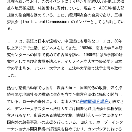
現在も続いており、このイベントにより得た年間約600万円以上の収
益を地元孤児院、慈善団体に寄付している。現在は、ACCJ中部支部
担当の副会頭を務めている。また、経済同友会の会員であり、三極
委員会（The Trilateral Commission）のメンバーとしても活動してい
る。
ローチは、英語と日本が流暢で、中国語にも堪能なローチは、30年
以上アジアで生活、ビジネスをしてきた。1983年、南山大学日本研
究センターへの留学で初めて名古屋を訪れ、1986年には法学部の研
究生として再び名古屋を訪れる。イリノイ州立大学で経済学と日本
学の学士号を、デンバー大学スターム法科大学院で法学士号を取得
した。
熱心な慈善活動家でもあり、教育の向上、国際関係の改善、強く持
続可能な地域社会の構築に焦点を当てた非営利団体に幅広く関与し
宗教間研究講座
ている。ローチの寄付により、南山大学に
が設立さ
れ、デンバー大学スターム法科大学には国際商取引法修士課程が設
立されるなど、所縁のある地域の学校、地域社会サービス団体など
国内外の慈善事業への支援を行っている。
加えて、ホープ・インタ
ーナショナル開発機構の評議員も務めており、カンボジアにおける